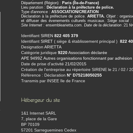
Département (Région) :
Paris (Île-de-France)
Lieu parution :
Déclaration à la préfecture de police.
Type d'annonce :
ASSOCIATION/CREATION
Déclaration à la préfecture de police.
ARIETTA.
Objet :
organise
et diffuser des évenements culturels musicaux.
Siège social :
Site Internet :
ensemblearietta.com.
Date de la déclaration :
21 fé
Identifiant
SIREN
822 405 379
Identifiant
SIRET
( siège & établissement principal )
822 40
Designation
ARIETTA
Catégorie juridique
9220
Association déclarée
APE 9499Z Autres organisations fonctionnant par adhésion 
Date de prise d'activité
21/02/2015
Création de l'entreprise au répertoire SIRENE le 21 / 02 / 
Référence : Déclaration
N° D75218050255
Transmis par INSEE Ile de France
Hébergeur du site
1&1 Internet SARL
7, place de la Gare
BP 70109
57201 Sarreguemines Cedex