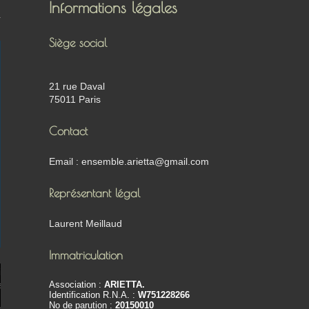
Informations légales
Siège social
21 rue Daval
75011 Paris
Contact
Email : ensemble.arietta@gmail.com
Représentant légal
Laurent Meillaud
Immatriculation
iations/ensemble-
Association :
ARIETTA.
g-schumann-daniel-
Identification R.N.A. :
W751228266
No de parution :
20150010