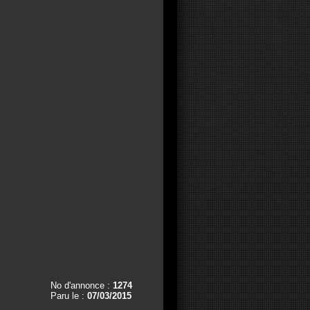
No d'annonce :
1274
Paru le :
07/03/2015