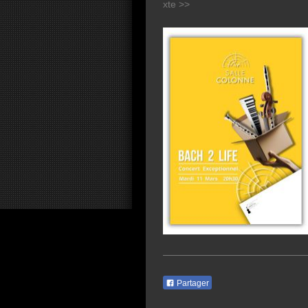
xte >>
Partager