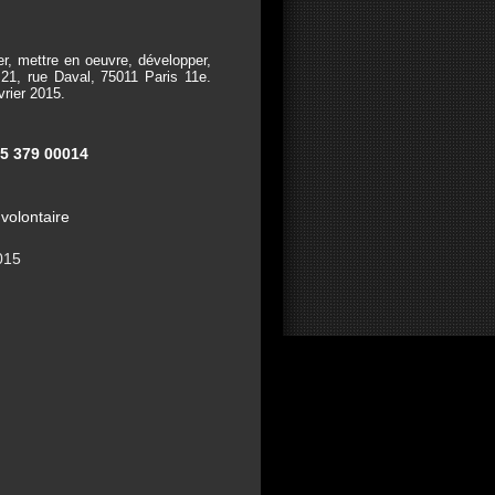
r, mettre en oeuvre, développer,
21, rue Daval, 75011 Paris 11e.
vrier 2015.
5 379 00014
volontaire
2015