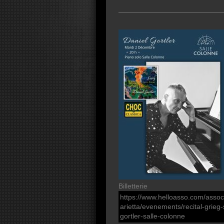
Billetterie
https://www.helloasso.com/assoc
arietta/evenements/recital-grie
gortler-salle-colonne