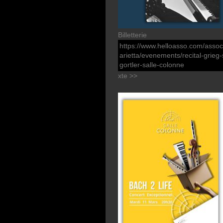
Billetterie
https://www.helloasso.com/assoc
arietta/evenements/recital-grie
gortler-salle-colonne
xte >>