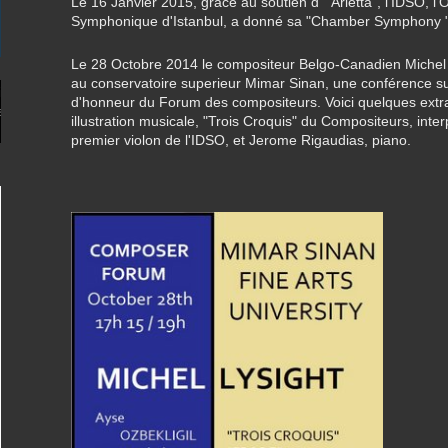
Le 16 Janvier 2015, grâce au soutien d' "Arietta", l'IDSO, l'
Symphonique d'Istanbul, a donné sa "Chamber Symphony 
Le 28 Octobre 2014 le compositeur Belgo-Canadien Michel 
au conservatoire superieur Mimar Sinan, une conférence sur so
iations/ensemble-
d'honneur du Forum des compositeurs. Voici quelques extr
g-schumann-daniel-
illustration musicale, "Trois Croquis" du Compositeurs, inter
premier violon de l'IDSO, et Jerome Rigaudias, piano.