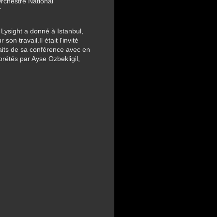
Orchestre National
"
Lysight a donné à Istanbul,
n travail.Il était l'invité
aits de sa conférence avec en
prétés par Ayse Ozbekligil,